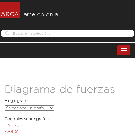
®
ARCA
arte colonial
Search
Toggl
navig
Diagrama de fuerzas
Elegir grafo:
Controles sobre grafos:
- Acercar
- Alejar